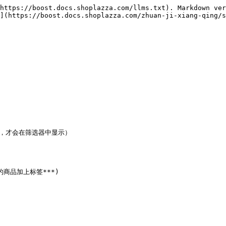
https://boost.docs.shoplazza.com/llms.txt). Markdown ver
](https://boost.docs.shoplazza.com/zhuan-ji-xiang-qing/s
，才会在筛选器中显示）

商品加上标签***)
