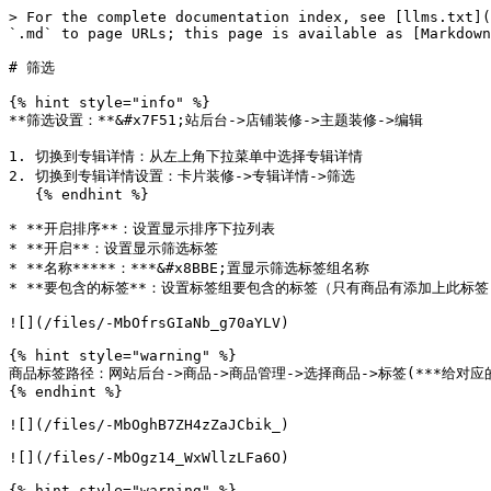
> For the complete documentation index, see [llms.txt](
`.md` to page URLs; this page is available as [Markdown
# 筛选

{% hint style="info" %}

**筛选设置：**&#x7F51;站后台->店铺装修->主题装修->编辑

1. 切换到专辑详情：从左上角下拉菜单中选择专辑详情

2. 切换到专辑详情设置：卡片装修->专辑详情->筛选

   {% endhint %}

* **开启排序**：设置显示排序下拉列表

* **开启**：设置显示筛选标签

* **名称*****：***&#x8BBE;置显示筛选标签组名称

* **要包含的标签**：设置标签组要包含的标签（只有商品有添加上此标签
![](/files/-MbOfrsGIaNb_g70aYLV)

{% hint style="warning" %}

商品标签路径：网站后台->商品->商品管理->选择商品->标签(***给对应的
{% endhint %}

![](/files/-MbOghB7ZH4zZaJCbik_)

![](/files/-MbOgz14_WxWllzLFa6O)

{% hint style="warning" %}
