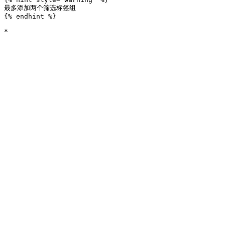
最多添加两个筛选标签组

{% endhint %}
